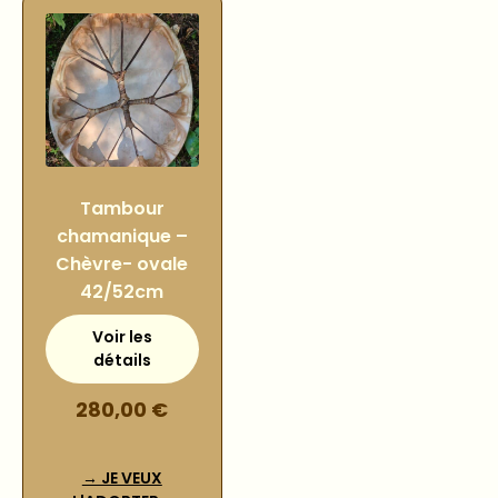
Tambour
chamanique –
Chèvre- ovale
42/52cm
280,00
€