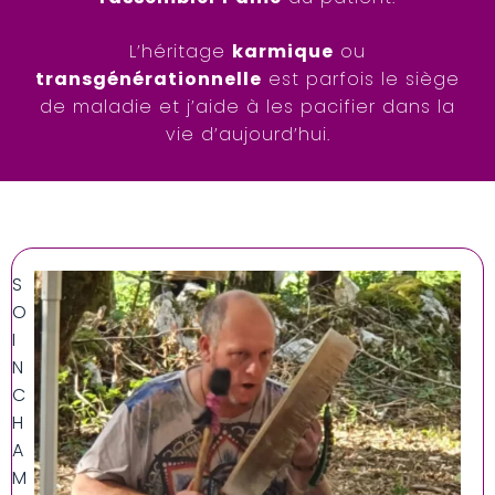
L’héritage
karmique
ou
transgénérationnelle
est parfois le siège
de maladie et j’aide à les pacifier dans la
vie d’aujourd’hui.
S
O
I
N
C
H
A
M