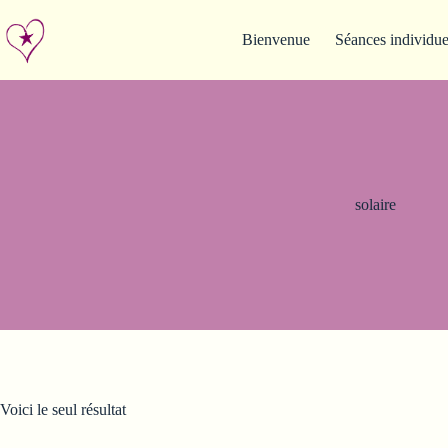
Passer
au
Bienvenue
Séances individue
contenu
solaire
Voici le seul résultat