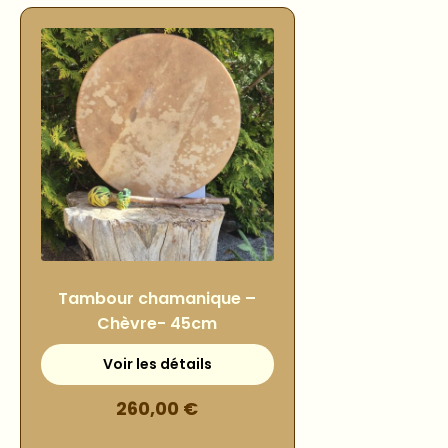
Tambour chamanique –
Chèvre- 45cm
260,00
€